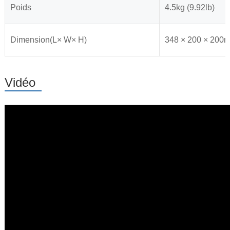
Poids
4.5kg (9.92lb)
Dimension(L× W× H)
348 × 200 × 200m
Vidéo