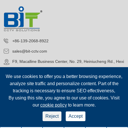
+86-139-2068-8922
sales@bit-cctv.com
F9, Macalline Business Center, No. 29, Heiniucheng Rd., Hexi
District, Tianjin, China
We use cookies to offer you a better browsing experience,
analyze site traffic and personalize content. Part of the
tracking is necessary to ensure SEO effectiveness,
By using this site, you agree to our use of cookies. Visit
our
cookie policy
to learn more.
Droit d'auteur©
Blue Icon (Tianjin) Technology Co., Ltd.
Tous droits
réservés.
Reject
Accept
sep-footer
Plan du site
|
Politique de confidentialité