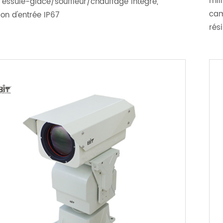
mil
, essuie-glace/souffleur/chauffage intégré,
cam
ion d'entrée IP67
rés