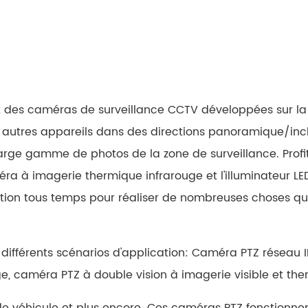
des caméras de surveillance CCTV développées sur la b
 autres appareils dans des directions panoramique/in
ge gamme de photos de la zone de surveillance. Prof
ra à imagerie thermique infrarouge et l'illuminateur LE
uation tous temps pour réaliser de nombreuses choses q
différents scénarios d'application: Caméra PTZ réseau I
e, caméra PTZ à double vision à imagerie visible et th
de véhicule et plus encore. Ces caméras PTZ fonctionn