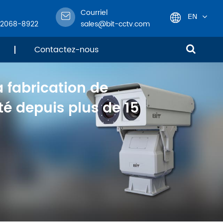
Courriel
EN
-2068-8922
sales@bit-cctv.com
English
Contactez-nous
日本語
a fabrication de
한국어
é depuis plus de 15
français
Deutsch
Español
italiano