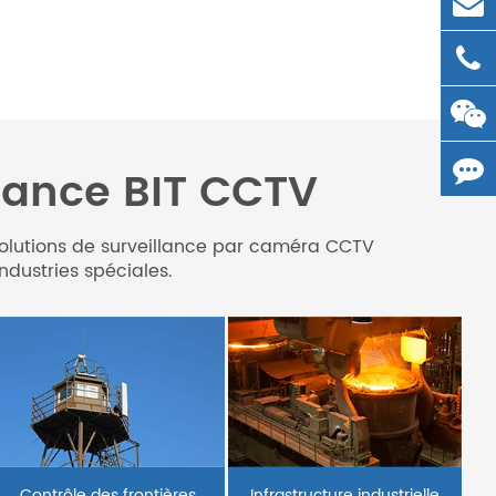
llance BIT CCTV
es solutions de surveillance par caméra CCTV
ndustries spéciales.
Contrôle des frontières
Infrastructure industrielle