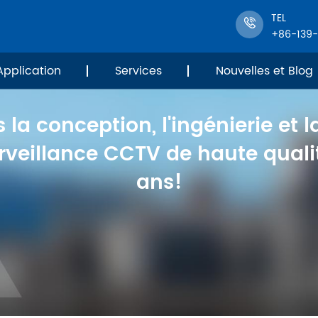
TEL
+86-139
Application
Services
Nouvelles et Blog
 la conception, l'ingénierie et l
veillance CCTV de haute qualit
ans!