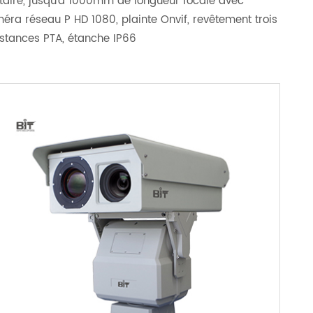
itaire, jusqu'à 1000mm de longueur focale avec
éra réseau P HD 1080, plainte Onvif, revêtement trois
istances PTA, étanche IP66