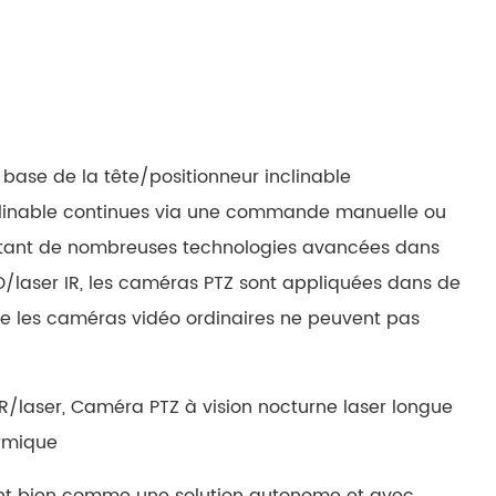
русский
português
العربية
ase de la tête/positionneur inclinable
tiếng việt
clinable continues via une commande manuelle ou
ไทย
itant de nombreuses technologies avancées dans
D/laser IR, les caméras PTZ sont appliquées dans de
čeština
ue les caméras vidéo ordinaires ne peuvent pas
dansk
R/laser, Caméra PTZ à vision nocturne laser longue
Svenska
ermique
ent bien comme une solution autonome et avec