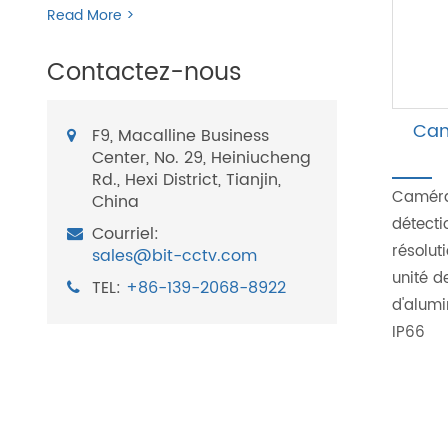
Read More >
Contactez-nous
Cam
F9, Macalline Business
Center, No. 29, Heiniucheng
Rd., Hexi District, Tianjin,
Caméra
China
détecti
Courriel:
résolut
sales@bit-cctv.com
unité d
TEL:
+86-139-2068-8922
d'alumi
IP66