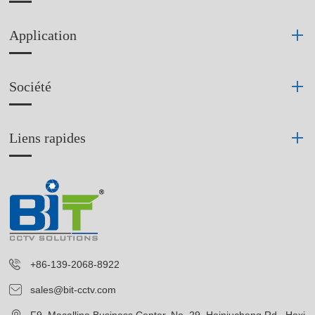
Application
Société
Liens rapides
+86-139-2068-8922
sales@bit-cctv.com
F9, Macalline Business Center, No. 29, Heiniucheng Rd., Hexi