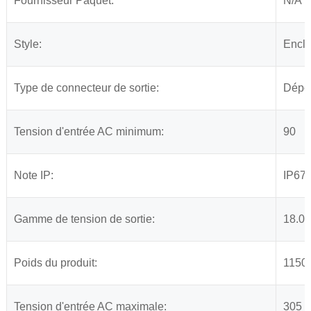
Fournisseur Paquet:
N/A
Style:
Encl
Type de connecteur de sortie:
Dépou
Tension d'entrée AC minimum:
90
Note IP:
IP67
Gamme de tension de sortie:
18.0 
Poids du produit:
1150
Tension d'entrée AC maximale:
305