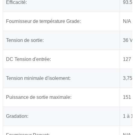
Efficacité:
93.5(
Fournisseur de température Grade:
N/A
Tension de sortie:
36 V
DC Tension d'entrée:
127 à
Tension minimale d'isolement:
3,750
Puissance de sortie maximale:
151 
Gradation:
1 à 