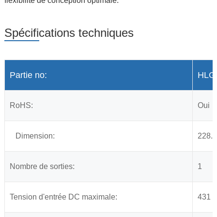
flexibilité de conception optimale.
Spécifications techniques
Partie no:
HLG
RoHS:
Oui
Dimension:
228.
Nombre de sorties:
1
Tension d'entrée DC maximale:
431